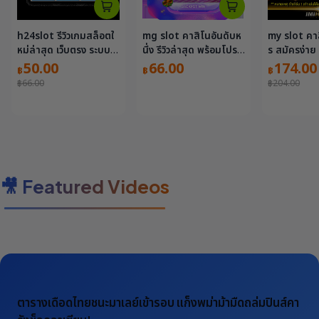
h24slot รีวิวเกมสล็อตใ
mg slot คาสิโนอันดับห
my slot คา
หม่ล่าสุด เว็บตรง ระบบมั่
นึ่ง รีวิวล่าสุด พร้อมโปรโ
ร สมัครง่าย
นคง ครบจบในเว็บเดียว
มชั่นสุดฮิตในไทย
ชั่นพิเศษล่าส
50.00
66.00
174.00
฿
฿
฿
฿66.00
฿204.00
🎥 Featured Videos
ตารางเดือดไทยชนะมาเลย์เข้ารอบ แก็งพม่าม้ามืดถล่มปินส์คา