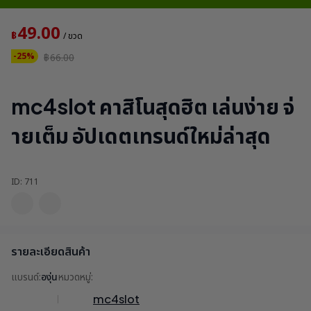
49.00
฿
/ ขวด
-25%
฿
66.00
mc4slot คาสิโนสุดฮิต เล่นง่าย จ่
ายเต็ม อัปเดตเทรนด์ใหม่ล่าสุด
ID: 711
รายละเอียดสินค้า
แบรนด์:
องุ่น
หมวดหมู่:
mc4slot