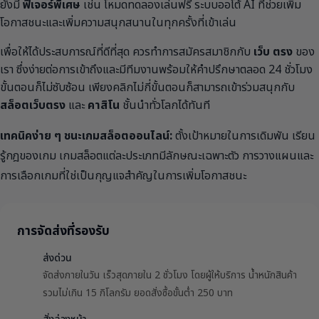
ยังมี
ฟีเจอร์พิเศษ
เช่น โหมดทดลองเล่นฟรี ระบบออโต้ AI ที่ช่วยเพิ่ม
โอกาสชนะและเพิ่มความสนุกสนานในทุกครั้งที่เข้าเล่น
เพื่อให้ได้ประสบการณ์ที่ดีที่สุด ควรทำการสมัครสมาชิกกับ
เว็บ ตรง
ของ
เรา ซึ่งง่ายต่อการเข้าถึงและมีทีมงานพร้อมให้คำปรึกษาตลอด 24 ชั่วโมง
ขั้นตอนก็ไม่ซับซ้อน เพียงคลิกไม่กี่ขั้นตอนก็สามารถเข้าร่วมสนุกกับ
สล็อตเว็บตรง
และ
คาสิโน
ชั้นนำทั่วโลกได้ทันที
เทคนิคง่าย ๆ ชนะเกมสล็อตออนไลน์:
ตั้งเป้าหมายในการเดิมพัน เรียน
รู้กฎของเกม เกมสล็อตแต่ละประเภทมีลักษณะเฉพาะตัว การวางแผนและ
การเลือกเกมที่ใช่เป็นกุญแจสำคัญในการเพิ่มโอกาสชนะ
การจัดส่งที่รองรับ
ส่งด่วน
จัดส่งภายในวัน เร็วสุดภายใน 2 ชั่วโมง โดยผู้ให้บริการ น้ำหนักสินค้า
รวมไม่เกิน 15 กิโลกรัม ยอดสั่งซื้อขั้นต่ำ 250 บาท