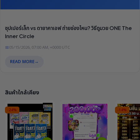
ซุปเปอร์เล็ก vs ดายาคาเอฟ ถ่ายช่องไหน? วิธีดูมวย ONE The
Inner Circle
📅
05/15/2026, 07:00 AM, +0000 UTC
READ MORE
→
สินค้าใกล้เคียง
-24%
-14%