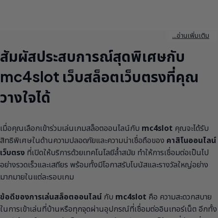
...อ่านเพิ่มเติม
สัมผัสประสบการณ์สุดพิเศษกับ
mc4slot เว็บสล็อตเว็บตรงที่คุณ
วางใจได้
เมื่อคุณเลือกเข้าร่วมเล่นเกมสล็อตออนไลน์กับ
mc4slot
คุณจะได้รับ
สิทธิพิเศษในด้านความปลอดภัยและความน่าเชื่อถือของ
คาสิโนออนไลน์
เว็บตรง
ที่เปิดให้บริการด้วยเทคโนโลยีล้ำสมัย ทำให้การเชื่อมต่อเป็นไป
อย่างรวดเร็วและเสถียร พร้อมทั้งมีโอกาสรับโบนัสและรางวัลใหญ่อย่าง
มากมายในแต่ละรอบเกม
ข้อดีของการเล่นสล็อตออนไลน์
กับ
mc4slot
คือ ความสะดวกสบาย
ในการเข้าเล่นที่บ้านหรือทุกจุดผ่านอุปกรณ์ที่เชื่อมต่ออินเทอร์เน็ต อีกทั้ง