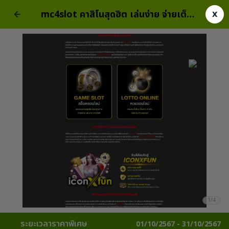
x
mc4slot คาสิโนสุดฮิต เล่นง่าย จ่ายเต็ม
อัปเดตเทรนด์ใหม่ล่าสุด
1/4
ระยะเวลาราคาพิเศษ
01/10/2567 - 31/10/2567