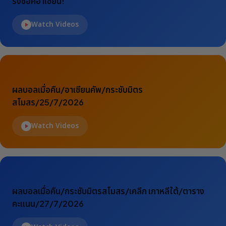
รังช็อคอาเซียน!
Watch Videos
ผลบอลเมื่อคืน/อาเซียนคัพ/กระชับมิตร
สโมสร/25/7/2026
Watch Videos
ผลบอลเมื่อคืน/กระชับมิตรสโมสร/เคลีก เกาหลีใต้/ตาราง
คะแนน/27/7/2026